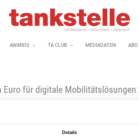
AWARDS
TA CLUB
MEDIADATEN
ABO
 Euro für digitale Mobilitätslösunge
Das Bundesministerium für Digitales un
Förderaufruf für das Programm „Digital
Details
Verkehrssysteme“ (DkV) in Höhe von 60 