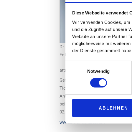
Diese Webseite verwendet 
Wir verwenden Cookies, um I
und die Zugriffe auf unsere 
Website an unsere Partner fü
möglicherweise mit weiteren
Dr. Volker Wissing
der Dienste gesammelt habe
Foto: BMDV/Jesco Denzel
Einwilligungsauswahl
attraktiver.“
Notwendig
Gefördert werden unter anderem die 
Ticketing sowie Echtzeit- Fahrgastin
Antragsberechtigt sind alle deutsc
bei 65 Prozent, beziehungsweise bei
ABLEHNEN
02.07.2023 eingereicht werden.
www.bmdv.bund.de/dkv