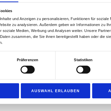
Dr. Volker Wissing, Bundesminister für Di
Cookies
Fahrgastinformationen in Echtzeit, durc
Reiseketten per Smartphone von Tür zu 
nhalte und Anzeigen zu personalisieren, Funktionen für soziale
Website zu analysieren. Außerdem geben wir Informationen zu I
effizienten und umweltsensitiven Verke
r soziale Medien, Werbung und Analysen weiter. Unsere Partner
anderen Maßnahmen unterstützen wir 
 Daten zusammen, die Sie ihnen bereitgestellt haben oder die s
Unternehmen bei der Entwicklung intelli
n.
die digitale Transformation weiter voran.
Anwendungen wird der Verkehr effiziente
Präferenzen
Statistiken
Erfassung und Verarbeitung von Mobilitätsdaten, besseres Verkehr
formationen, Mobilitätsplattformen, On-Demand- und Sharing-Dienste 
hen Städte und Gemeinden und auch die dazugehörigen kommunalen 
 80 Prozent für finanzschwache Kommunen. Der Einstieg ist einfach
AUSWAHL ERLAUBEN