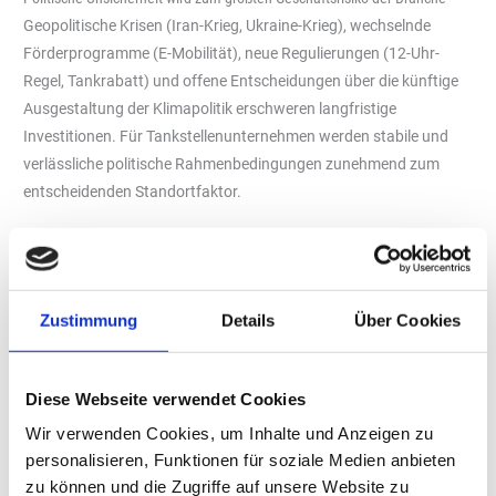
Geopolitische Krisen (Iran-Krieg, Ukraine-Krieg), wechselnde
Förderprogramme (E-Mobilität), neue Regulierungen (12-Uhr-
Regel, Tankrabatt) und offene Entscheidungen über die künftige
Ausgestaltung der Klimapolitik erschweren langfristige
Investitionen. Für Tankstellenunternehmen werden stabile und
verlässliche politische Rahmenbedingungen zunehmend zum
entscheidenden Standortfaktor.
„Die Mobilitätswende gelingt nicht gegen den
Mittelstand, sondern nur mit ihm. Der
Zustimmung
Details
Über Cookies
Mittelstand ist ein wichtiges
Wettbewerbskorrektiv. Deshalb brauchen wir
faire und planbare Investitionsbedingungen“,
Diese Webseite verwendet Cookies
so Daniel Kaddik, bft-Hauptgeschäftsführer.
Wir verwenden Cookies, um Inhalte und Anzeigen zu
personalisieren, Funktionen für soziale Medien anbieten
zu können und die Zugriffe auf unsere Website zu