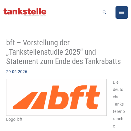
Zum
HA
Inhalt
Suchen
springen
bft – Vorstellung der
„Tankstellenstudie 2025“ und
Statement zum Ende des Tankrabatts
29-06-2026
Die
deuts
che
Tanks
tellenb
ranch
Logo: bft
e