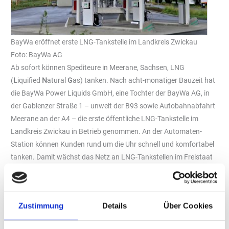
BayWa eröffnet erste LNG-Tankstelle im Landkreis Zwickau
Foto: BayWa AG
Ab sofort können Spediteure in Meerane, Sachsen, LNG
(
L
iquified
N
atural
G
as) tanken. Nach acht-monatiger Bauzeit hat
die BayWa Power Liquids GmbH, eine Tochter der BayWa AG, in
der Gablenzer Straße 1 – unweit der B93 sowie Autobahnabfahrt
Meerane an der A4 – die erste öffentliche LNG-Tankstelle im
Landkreis Zwickau in Betrieb genommen. An der Automaten-
Station können Kunden rund um die Uhr schnell und komfortabel
tanken. Damit wächst das Netz an LNG-Tankstellen im Freistaat
Sachsen auf insgesamt sechs an der Zahl. Nach den BayWa LNG-
Tankstellen in Wolfsburg, Nördlingen, Nürnberg, Eching bei
München, Karlsruhe, Regensburg, Sinsheim, Erlensee bei
Zustimmung
Details
Über Cookies
Frankfurt/M, Freiberg a. Neckar, Berg bei Hof und Gersthofen bei
Augsburg ist das die insgesamt zwölfte LNG-Station der BayWa.