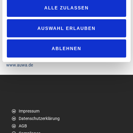
Verpackung erhältlich, die die Anwendungspalette einer
ALLE ZULASSEN
Waschanlage abdecken. Weitere Produktlösungen sollen im
Laufe des ersten Halbjahres 2026 folgen.
„Als Premium-Hersteller und Marktführer sind wir uns unserer
AUSWAHL ERLAUBEN
Verantwortung bewusst. Mit ‚Chem-in-a-Box®‘ setzen wir – nach
der erfolgreichen Einführung von Green Car Care Anfang 2021 –
erneut ein starkes Zeichen für Nachhaltigkeit und gehen in der
ABLEHNEN
Branche weiterhin mit gutem Beispiel voran“, betont Maletz.
www.auwa.de
Impressum
Datenschutzerklärung
AGB