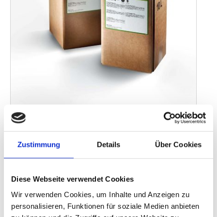
Foto: Auwa
Mit „Chem-in-a-Box®“ hat „auwa“ – die zur „WashTec Gruppe“
Zustimmung
Details
Über Cookies
gehörende Marke für professionelle Fahrzeugpflege – eine neue
Verpackungslösung eingeführt. Im Vergleich zu herkömmlichen
Standardkanistern spart das System 83,6 Prozent Kunststoff ein
Diese Webseite verwendet Cookies
und reduziert das Transportvolumen.
Wir verwenden Cookies, um Inhalte und Anzeigen zu
Die Verpackungslösung „Chem-in-a-Box®“ ist UN-zertifiziert und
personalisieren, Funktionen für soziale Medien anbieten
besteht aus einer Kartonbox sowie einem mehrlagigen