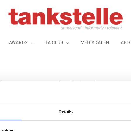
AWARDS
TA CLUB
MEDIADATEN
ABO
ken Energy Pouches“ als Alternative 
Der Hersteller „Arnold André“ bringt mit
Details
nikotinfreie, vegane Nahrungsergänzungsm
Die „Awaken Energy Pouches“ enthalten n
Cookies