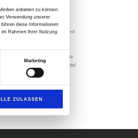
rden nach eigenen Angaben unter
 Medien anbieten zu können
uziert.
hrer Verwendung unserer
 erhältlich: mit 50 Milligramm pro
 führen diese Informationen
y“, „Spearmint“ und „Cola“ sowie mit
ie im Rahmen Ihrer Nutzung
 Berry“, „Iced Spearmint“, „Iced
 – und „Mandarin“ ohne Cooling-
eren des Beutels unter der Lippe für
Marketing
gy Pouches“ sind ab sofort im Handel
ALLE ZULASSEN