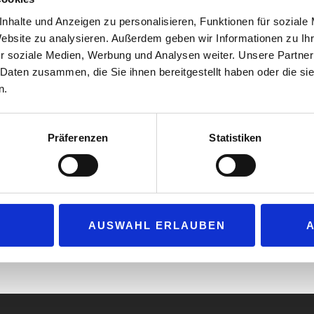
Vitamin B5, verzichten auf Zucker und we
nhalte und Anzeigen zu personalisieren, Funktionen für soziale
Lebensmittelstandard in Deutschland prod
Website zu analysieren. Außerdem geben wir Informationen zu I
Die Pouches sind in zwei Koffeinvarianten
r soziale Medien, Werbung und Analysen weiter. Unsere Partner
Beutel in den Geschmacksrichtungen „Berr
 Daten zusammen, die Sie ihnen bereitgestellt haben oder die s
n.
100 Milligramm Koffein in den Sorten „Iced
Peach“ – letztere drei mit Cooling-Effekt
Effekt. Die Anwendung erfolgt durch Platzi
Präferenzen
Statistiken
zehn bis fünfzehn Minuten. „Awaken Ener
erhältlich.
www.awaken-pouches.de
AUSWAHL ERLAUBEN