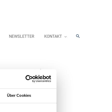
Suchen
NEWSLETTER
KONTAKT
zu Energy Drinks
 den „Awaken Energy Pouches“
Über Cookies
ittel in Beutelform auf den Markt.
eben Koffein auch Taurin und