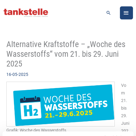
Zum
HA
Inhalt
Suchen
springen
Alternative Kraftstoffe – „Woche des
Wasserstoffs“ vom 21. bis 29. Juni
2025
16-05-2025
Vo
m
21.
bis
29.
Juni
Grafik: Woche des Wasserstoffs
202