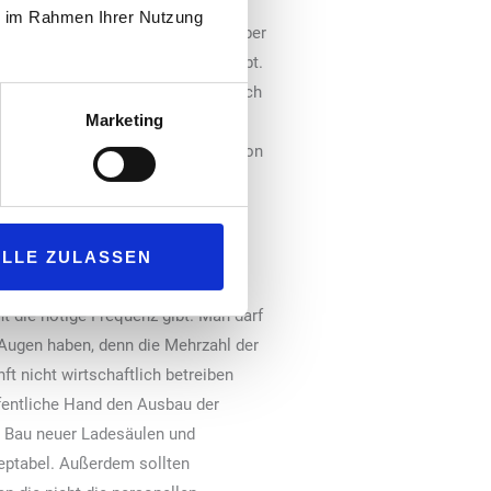
ellen zur Aufstellung von
ie im Rahmen Ihrer Nutzung
Aufbau von Ladesäulen engagiert. Aber
ntstehen, wo es eine Nachfrage gibt.
eplant, sondern in vielen Fällen auch
Marketing
en. Die Mineralölbranche baut
 Tankstellen oder auf Parkplätzen von
hlender Netzkapazität oder
ALLE ZULASSEN
n nicht sein, dass wir
ht die nötige Frequenz gibt. Man darf
Augen haben, denn die Mehrzahl der
ft nicht wirtschaftlich betreiben
ffentliche Hand den Ausbau der
n Bau neuer Ladesäulen und
eptabel. Außerdem sollten