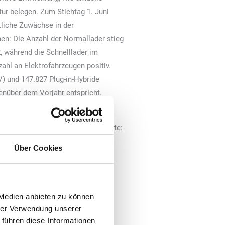
ur belegen. Zum Stichtag 1. Juni
liche Zuwächse in der
nen: Die Anzahl der Normallader stieg
, während die Schnelllader im
ahl an Elektrofahrzeugen positiv.
) und 147.827 Plug-in-Hybride
enüber dem Vorjahr entspricht.
itischen Blick auf die Fortschritte:
r Politik noch weit entfernt sind.
Über Cookies
 der Netzausbau erheblich
Momentan gibt es aus unserer Sicht
 die hohen Kosten fürs Laden an
ruktur. „Wenn sich E-Fahrzeuge
 Medien anbieten zu können
 Ziegler.
hrer Verwendung unserer
 führen diese Informationen