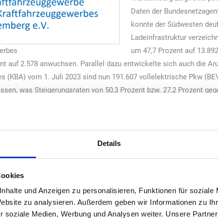
Daten der Bundesnetzagent
konnte der Südwesten deut
Ladeinfrastruktur verzeich
erbes
um 47,7 Prozent auf 13.892
t auf 2.578 anwuchsen. Parallel dazu entwickelte sich auch die Anz
s (KBA) vom 1. Juli 2023 sind nun 191.607 vollelektrische Pkw (BEV
sen, was Steigerungsraten von 50,3 Prozent bzw. 27,2 Prozent geg
schen Kraftfahrzeuggewerbes Michael Ziegler wirft dennoch einen kr
r nicht vergessen, dass wir von den äußerst ambitionierten Zielen de
Details
tos und eine Million öffentliche Ladepunkte erreichen wollen, muss
öffentliche Hand sei hier noch viel stärker als bisher gefordert. „
Cookies
vatwirtschaft mit Ladestrom Geld verdient.“ Dies erkläre einerseits
its aber auch den viel zu langsamen Aufbau der notwendigen Infrast
nhalte und Anzeigen zu personalisieren, Funktionen für soziale
sollen, muss sich die öffentliche Hand viel stärker engagieren“, so
Website zu analysieren. Außerdem geben wir Informationen zu I
r soziale Medien, Werbung und Analysen weiter. Unsere Partner