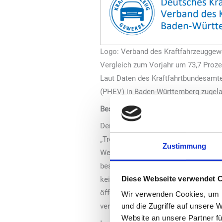
Logo: Verband des Kraftfahrzeuggew
Vergleich zum Vorjahr um 73,7 Prozen
Laut Daten des Kraftfahrtbundesamte
(PHEV) in Baden-Württemberg zugelas
Beschleunigung des Netzausbaus
Der Präsident des Baden-Württembergi
„Trotz der positiven Trends dürfen wi
Zustimmung
Wenn wir bis 2030 15 Millionen E-Au
beschleunigt werden.“ Besonders die 
Diese Webseite verwendet 
kein Geschäftsmodell, in dem die Pri
öffentlichen Ladepunkten, andererse
Wir verwenden Cookies, um I
verbreiten und geladen werden können 
und die Zugriffe auf unsere 
Website an unsere Partner fü