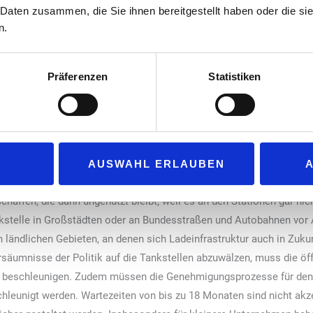
 Ziegler auch zu den jüngsten Plänen der Bundesregierung, Tankst
 Daten zusammen, die Sie ihnen bereitgestellt haben oder die s
Es ist natürlich lobenswert, dass sich die Bundesregierung für den 
n.
n in die richtigen Bahnen zu lenken. Ladeinfrastruktur muss dort e
r Installation von Schnellladesäulen ist nicht nur am Bedarf vorbeig
Präferenzen
Statistiken
he überambitionierten Ziele können letztlich mehr schaden als nutz
s sinnvoll und machbar ist, wie beispielsweise an gut frequentierten
ele Tankstellen aus unterschiedlichen Gründen, wie Platzmangel, fe
AUSWAHL ERLAUBEN
cht in der Lage sein werden, solche Ladesäulen aufzustellen. „Es kan
haffen, die dann ungenutzt bleibt, weil es an den Stationen gar nic
kstelle in Großstädten oder an Bundesstraßen und Autobahnen vor 
n ländlichen Gebieten, an denen sich Ladeinfrastruktur auch in Zukun
ersäumnisse der Politik auf die Tankstellen abzuwälzen, muss die ö
und beschleunigen. Zudem müssen die Genehmigungsprozesse für de
hleunigt werden. Wartezeiten von bis zu 18 Monaten sind nicht akz