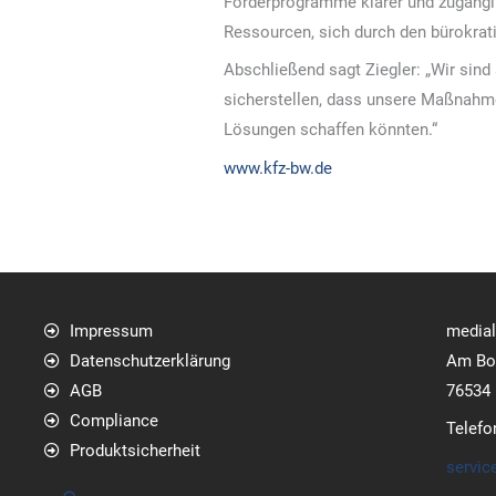
Förderprogramme klarer und zugängli
Ressourcen, sich durch den bürokra
Abschließend sagt Ziegler: „Wir sind
sicherstellen, dass unsere Maßnahme
Lösungen schaffen könnten.“
www.kfz-bw.de
Impressum
media
Datenschutzerklärung
Am Bol
AGB
76534
Compliance
Telefo
Produktsicherheit
servic