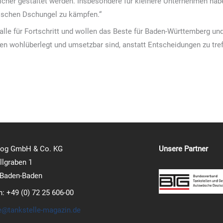
cher gestaltet werden. Insbesondere für kleinere Unternehmen habe
tischen Dschungel zu kämpfen.“
 alle für Fortschritt und wollen das Beste für Baden-Württemberg u
n wohlüberlegt und umsetzbar sind, anstatt Entscheidungen zu tre
log GmbH & Co. KG
Unsere Partner
lgraben 1
 Baden-Baden
n: +49 (0) 72 25 606-00
e@tankstelle-magazin.de