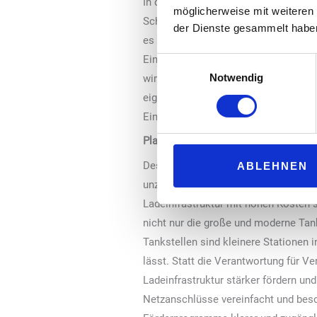
In diesem Zusammenhang äußerte sich
möglicherweise mit weiteren
Schnellladesäulen zu verpflichten: „
der Dienste gesammelt habe
es ist entscheidend, diese Bemühunge
Eine Verpflichtung der Tankstellen zu
Einwilligungsauswahl
Notwendig
wirtschaftlich nicht umsetzbar. Solc
eigeninitiativ dort bereits aus, wo e
Einkaufszentren.“
Platzmangel an Tankstellen
Des Weiteren betont Ziegler, dass vi
ABLEHNEN
unzureichender Wirtschaftlichkeit, ni
Ladeinfrastruktur mit hohen Kosten sc
nicht nur die große und moderne Tan
Tankstellen sind kleinere Stationen i
lässt. Statt die Verantwortung für V
Ladeinfrastruktur stärker fördern 
Netzanschlüsse vereinfacht und besc