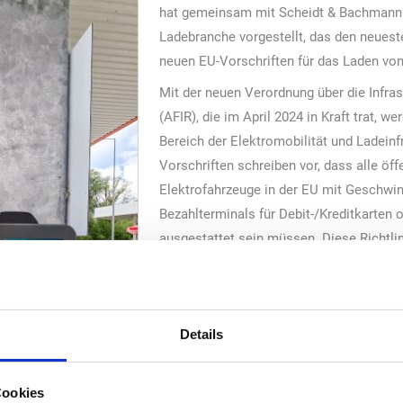
hat gemeinsam mit Scheidt & Bachmann d
Ladebranche vorgestellt, das den neuest
neuen EU-Vorschriften für das Laden von 
Mit der neuen Verordnung über die Infrast
(AFIR), die im April 2024 in Kraft trat, 
Bereich der Elektromobilität und Ladeinfr
Vorschriften schreiben vor, dass alle öff
Elektrofahrzeuge in der EU mit Geschwin
Bezahlterminals für Debit-/Kreditkarten
ausgestattet sein müssen. Diese Richtlini
der Elektromobilität zu verbessern, in
überflüssig werden und so den Fahrern v
reibungslose Ad-hoc-Zahlung in ganz Eur
Details
Im Einklang mit diesem Ziel will die Eur
Elektrofahrzeugen beschleunigen, indem 
einheitliche, benutzerfreundliche Ladein
Cookies