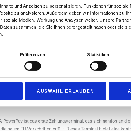
Kontinent bereitstellt. Um diese Initiativ
nhalte und Anzeigen zu personalisieren, Funktionen für soziale
Bachmann in Zusammenarbeit mit ChargeP
Website zu analysieren. Außerdem geben wir Informationen zu I
entwickelt, die direkte Zahlungen für da
r soziale Medien, Werbung und Analysen weiter. Unsere Partner
 Daten zusammen, die Sie ihnen bereitgestellt haben oder die s
ermöglicht, unabhängig von der Marke o
n.
„Unsere Lösung nutzt die Roaming-Funkti
(Open Charge Point Interface). In diese
Zahlungsterminals direkte Transaktionen
Präferenzen
Statistiken
Lösung die Ladevorgangslogistik überwac
iches Ladeerlebnis und beseitigt effektiv Hürden für die Einführung 
r Sales & Markets | e-Mobility bei der Scheidt & Bachmann Energy 
aben wir unsere Lösung entwickelt, um sie an die OCPI 2.2.1-Spezif
AUSWAHL ERLAUBEN
iert, das die Anbindung an den Anbieter von Zahlungsterminals sowo
, was unser Engagement für nachhaltige und kundenorientierte Tech
PowerPay ist das erste Zahlungsterminal, das sich nahtlos an di
 die neuen EU-Vorschriften erfüllt. Dieses Terminal bietet eine kon