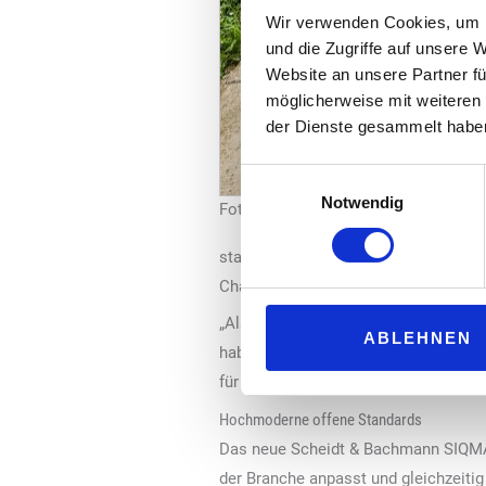
Wir verwenden Cookies, um I
und die Zugriffe auf unsere 
Website an unsere Partner fü
möglicherweise mit weiteren
der Dienste gesammelt habe
Einwilligungsauswahl
Notwendig
Foto: ChargePoint
standardisiertes und benutzerfreundl
Charlotte Stelzer, Teamlead Custome
„Als Befürworter offener Standards h
ABLEHNEN
haben wir ein neues Modul implement
für das Belegmanagement unterstützt
Hochmoderne offene Standards
Das neue Scheidt & Bachmann SIQMA 
der Branche anpasst und gleichzeitig