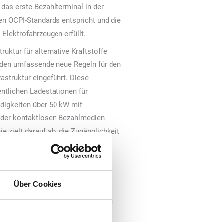
as erste Bezahlterminal in der
en OCPI-Standards entspricht und die
Elektrofahrzeugen erfüllt.
ruktur für alternative Kraftstoffe
werden umfassende neue Regeln für den
astruktur eingeführt. Diese
entlichen Ladestationen für
digkeiten über 50 kW mit
 oder kontaktlosen Bezahlmedien
e zielt darauf ab, die Zugänglichkeit
dem Abonnements oder Verträge
on Elektrofahrzeugen eine
opa ermöglicht wird.
Über Cookies
opäische Union die Einführung von
sie Hindernisse beseitigt und eine
frastruktur auf dem gesamten