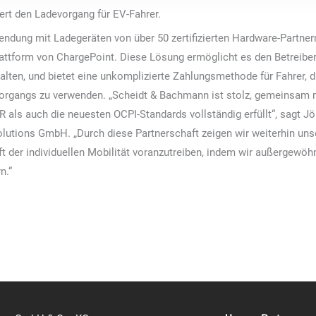
iert den Ladevorgang für EV-Fahrer.
dung mit Ladegeräten von über 50 zertifizierten Hardware-Partnern
attform von ChargePoint. Diese Lösung ermöglicht es den Betreiber
lten, und bietet eine unkomplizierte Zahlungsmethode für Fahrer, di
organgs zu verwenden. „Scheidt & Bachmann ist stolz, gemeinsam m
R als auch die neuesten OCPI-Standards vollständig erfüllt“, sagt J
lutions GmbH. „Durch diese Partnerschaft zeigen wir weiterhin uns
t der individuellen Mobilität voranzutreiben, indem wir außergewöh
n.“