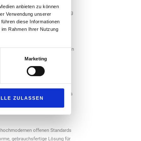
e zu unterstützen, hat Scheidt &
 Medien anbieten zu können
oint eine fortschrittliche Lösung
hrer Verwendung unserer
s Laden von Elektrofahrzeugen
 führen diese Informationen
ie im Rahmen Ihrer Nutzung
der dem Modell der Ladestation.
onalitäten des OCPI-Protokolls
m Rahmen verwaltet der Anbieter von
, während die ChargePoint Cloud-
Marketing
ht. Dieses Setup garantiert ein
von Elektrofahrzeugen“, sagt
Retail Solutions GmbH.
ikation anzupassen. Darüber hinaus
ALLE ZULASSEN
hl für die Konfiguration als auch
nologien unterstreicht.“
e hochmodernen offenen Standards
forme, gebrauchsfertige Lösung für