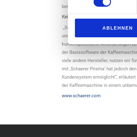
bereits zum digitalen Leistungsspe
Keine aufwändigen Anpassungen
„Schaerer Prisma ist ein weiteres di
ABLEHNEN
und ihre Herausforderungen meistern 
kundenspezifische Anforderungen zu 
der Basissoftware der Kaffeemaschin
viele andere Hersteller, nutzen wir 
mit ‚Schaerer Prisma‘ hat jedoch den
Kundensystem ermöglicht“, erläutert
der Kaffeemaschine in einem unbeman
www.schaerer.com