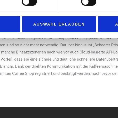
ktrum des Unternehmens.
gitales Tool, mit dem unsere Kunden die vielfältigen Chancen der for
AUSWAHL ERLAUBEN
können“, so Bianchi. Die Softwarearchitektur der Schnittstelle brin
erfüllen, muss lediglich die API entsprechend angepasst werden –
en sind so nicht mehr notwendig. Darüber hinaus ist „Schaerer Pri
für manche Einsatzszenarien nach wie vor auch Cloud-basierte API-L
 Vorteil, dass sie eine sichere und deutliche schnellere Datenübe
 Bianchi. Dank der direkten Kommunikation mit der Kaffeemaschine
nten Coffee Shop registriert und bestätigt werden, noch bevor der