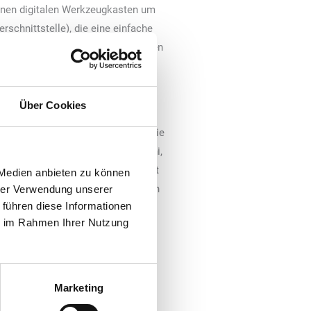
inen digitalen Werkzeugkasten um
schnittstelle), die eine einfache
dividuelle Apps, Softwarelösungen
Über Cookies
egrenzte Möglichkeiten für die
Bestell- und Bezahlprozess sowie die
Stores“, erläutert Sandro Bianchi,
nd Kundenanforderungen, ermöglicht
 Medien anbieten zu können
e APIs, da die Zeit für das Senden
hrer Verwendung unserer
 führen diese Informationen
ie im Rahmen Ihrer Nutzung
ür die Optimierung des
ile etwa 90.000 Maschinen mit
en – von der Unterstützung im
 Lösungen für Mobile Payment, die
Marketing
egration in Kundensysteme gehören