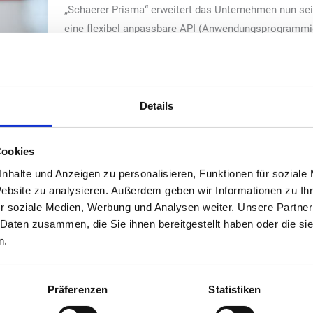
„Schaerer Prisma“ erweitert das Unternehmen nun se
eine flexibel anpassbare API (Anwendungsprogrammier
Anbindung der Schaerer Kaffeemaschinen an kundenin
und Systeme (z.B. CRM oder ERP) ermöglicht.
Schnelle Datenübertragung
Details
„Schaerer Prisma eröffnet unseren Kunden nahezu unb
feegeschäfts. Beispiele hierfür sind die Anbindung an Apps für den 
Cookies
hin zum Betrieb der Kaffeemaschinen in unbemannten Convenience-
en ihrer Anpassungsfähigkeit an individuelle IT-Infrastrukturen u
nhalte und Anzeigen zu personalisieren, Funktionen für soziale
g zudem eine deutlich schnellere Datenübertragung als cloudbasiert
Website zu analysieren. Außerdem geben wir Informationen zu I
r soziale Medien, Werbung und Analysen weiter. Unsere Partner
maschine entfällt.
 Daten zusammen, die Sie ihnen bereitgestellt haben oder die s
er bereits vor fünf Jahren eine leistungsfähige digitale Plattform f
n.
bis heute kontinuierlich weiterentwickelt. Weltweit sind mittlerwe
bieten Schaerer-Kunden rund um den Globus vielfältige Möglichkeit
 Wartung bis zur Entwicklung völlig neuer Geschäftsmodelle. Auch
Präferenzen
Statistiken
n oder die Entwicklung cloudbasierter Schnittstellen für die Int