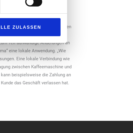
tschreitenden Digitalisierung nutzen
ALLE ZULASSEN
gt mehrere Vorteile mit sich: Um
 zum Teil aufwändige Änderungen an
sma“ eine lokale Anwendung. „Wie
ösungen. Eine lokale Verbindung wie
rtragung zwischen Kaffeemaschine und
 kann beispielsweise die Zahlung an
 Kunde das Geschäft verlassen hat.