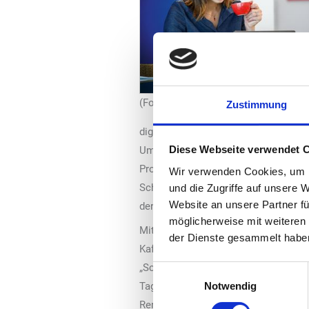
(Foto: Schaerer)
Zustimmung
digitale Weiterentwicklung ihres Kaf
Diese Webseite verwendet 
Umsetzung von Treueprogrammen bis 
Produktmanager der Schaerer AG. Neb
Wir verwenden Cookies, um I
Schaerer Prisma als lokale Verbindun
und die Zugriffe auf unsere 
Website an unsere Partner fü
der Daten zwischen Cloud und Kaffee
möglicherweise mit weiteren
Mit „Schaerer Coffee Link“ hat Schaer
der Dienste gesammelt habe
Kaffeegeschäfts gelauncht und diese 
„Schaerer Coffee Link“ vernetzt und 
Einwilligungsauswahl
Tagesgeschäft sowie bei Service und
Notwendig
Remote-Bedienung von Kaffeemaschine