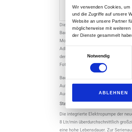
Wir verwenden Cookies, um I
und die Zugriffe auf unsere 
Website an unsere Partner fü
Die RAPID Group bietet ab sofort die
möglicherweise mit weiteren
Baureihe DSM mit vier mobilen Abga
der Dienste gesammelt habe
Motoröle, Getriebeöle, Kühlflüssigke
AdBlue®, die Werkstätten und Tankste
Einwilligungsauswahl
Notwendig
den digitalen Betankungsservice erm
Foto: Rapid Group
Baureihe DSM ist die tief liegende L
Aufnahme von Gebinden mit Kapazität
ABLEHNEN
Austausch von Fässern.
Stark dimensionierte Pumpe
Die integrierte Elektropumpe der ne
8 Ltr/min überdurchschnittlich groß
eine hohe Lebensdauer. Zur Serienau