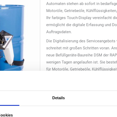
Automaten stehen ab sofort in bedarfsge
Motoröle, Getriebeöle, Kühlflüssigkeite
Ihr farbiges Touch-Display vereinfacht d
ermöglicht die digitale Erfassung und
Auftragsdaten.
Die Digitalisierung des Serviceangebots
schreitet mit großen Schritten voran. Ans
neue Befüllgeräte-Baureihe DSM der RAP
wenigen Tagen angelaufen ist. Sie best
für Motoröle, Getriebeöle, Kühlflüssigke
so ausgestattet, dass der Anwender dam
wesentlich genauer, kundenorientierter un
kann. Möglich wird dies insbesondere dur
Touch-Display, eine intelligente Steuer- 
Details
WiFi-Schnittstelle. Alle drei Features m
digitales Flüssigkeitsmanagement.
Cookies