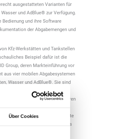
recht ausgestatteten Varianten für
n, Wasser und AdBlue® zur Verfügung.
ie Bedienung und ihre Software
 Dokumentation der Abgabemengen und
 von Kfz-Werkstätten und Tankstellen
chauliches Beispiel dafür ist die
ID Group, deren Markteinführung vor
eht aus vier mobilen Abgabesystemen
iten, Wasser und AdBlue®. Sie sind
it seinen Betankungsservice
d kontrollierter als bisher ausführen
ch ein bedienerfreundliches 7“-
und Regelsoftware und die integrierte
Über Cookies
achen den Weg frei für ein modernes