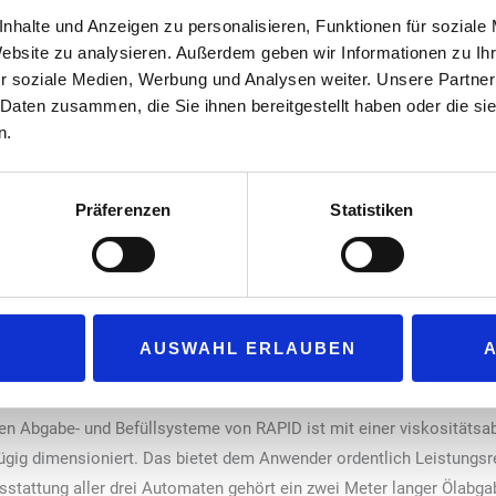
Flexible Datenverarbeitung
nhalte und Anzeigen zu personalisieren, Funktionen für soziale
Alle vier neuen Abgabe- und Befüllsyst
Website zu analysieren. Außerdem geben wir Informationen zu I
r soziale Medien, Werbung und Analysen weiter. Unsere Partner
Netz oder kabellos bis zu acht Stunden 
 neue Befüllgeräte-
 Daten zusammen, die Sie ihnen bereitgestellt haben oder die s
betreiben – idealerweise mit Gel-Autobat
besystemen für
n.
Software ermöglicht sowohl die präzise 
iten, Wasser und
Erfassung aller Abgabemengen sowie Ben
llen den Einstieg in
Datum und Uhrzeit. Dabei können alle D
Präferenzen
Statistiken
öglichen.
Dokumentation auf USB-Sticks gespeicher
werden. Ein weiteres gemeinsames Merkm
adefläche des Fahrwagens. Sie erlaubt einen zügigen, einfachen Fass
en von 60 bis 200 Litern. Der Schnellanschluss für den Fasswechse
AUSWAHL ERLAUBEN
uen Abgabe- und Befüllsysteme von RAPID ist mit einer viskositätsa
zügig dimensioniert. Das bietet dem Anwender ordentlich Leistungs
sstattung aller drei Automaten gehört ein zwei Meter langer Ölabga