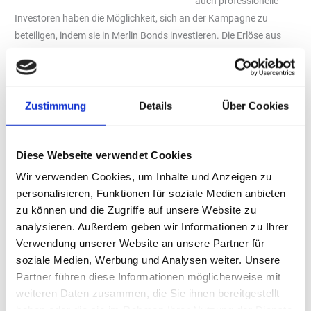
auch professionelle
Investoren haben die Möglichkeit, sich an der Kampagne zu
beteiligen, indem sie in Merlin Bonds investieren. Die Erlöse aus
den Merlin-Anleihen, die ab 100 Euro erhältlich sind und einen
festen jährlichen Zinssatz von fünf bis sechs Prozent haben,
werden für den Kauf und die Installation von Ladestationen in
ausgewählten Gemeinden verwendet. Die ultraschnellen
Zustimmung
Details
Über Cookies
Ladegeräte können ein Elektroauto in 15-30 Minuten vollständig
aufladen. Merlin Bonds sind von der Bundesanstalt für
Diese Webseite verwendet Cookies
Finanzdienstleistungsaufsicht (BaFin) zugelassen und werden
von EuEco professionell verwaltet.
Wir verwenden Cookies, um Inhalte und Anzeigen zu
personalisieren, Funktionen für soziale Medien anbieten
Start in München
zu können und die Zugriffe auf unsere Website zu
Start des Projekts ist in München. Mit Hilfe der Crowdinvestments
analysieren. Außerdem geben wir Informationen zu Ihrer
werden hundert ultraschnelle Ladegeräte in München und
Verwendung unserer Website an unsere Partner für
Umgebung in den nächsten Jahren installiert. (ChargeMunich.de)
soziale Medien, Werbung und Analysen weiter. Unsere
„Durch die Internalisierung unserer Finanzierungsaktivitäten für
Partner führen diese Informationen möglicherweise mit
ultraschnelle Ladegeräte werden wir das Investitionsprogramm
weiteren Daten zusammen, die Sie ihnen bereitgestellt
beschleunigen und gleichzeitig unseren Endkunden die
haben oder die sie im Rahmen Ihrer Nutzung der Dienste