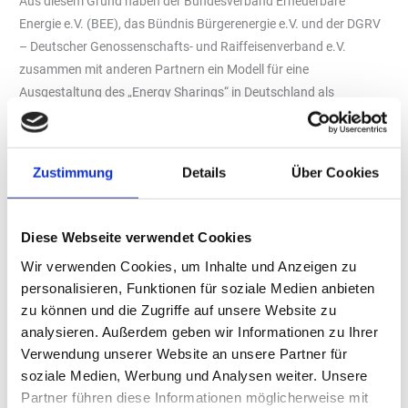
Aus diesem Grund haben der Bundesverband Erneuerbare
Energie e.V. (BEE), das Bündnis Bürgerenergie e.V. und der DGRV
– Deutscher Genossenschafts- und Raiffeisenverband e.V.
zusammen mit anderen Partnern ein Modell für eine
Ausgestaltung des „Energy Sharings“ in Deutschland als
weitreichende Umsetzung des entsprechenden EU-Rahmens
erarbeitet. Es berücksichtigt die betriebswirtschaftlichen
Grundlagen ebenso wie die rechtlichen Einschränkungen und
Zustimmung
Details
Über Cookies
technischen Voraussetzungen.
Energy Sharing ermöglicht es regionalen Stromverbraucher
(Privathaushalten, Kommunen und KMUs), sich zu einer
Diese Webseite verwendet Cookies
Bürgerenergiegesellschaft zusammenzuschließen und
Wir verwenden Cookies, um Inhalte und Anzeigen zu
gemeinsam Erneuerbare-Energien-Anlagen zu betreiben. Dadurch
personalisieren, Funktionen für soziale Medien anbieten
werden Preisentlastungen bei den Bürgern mit der unmittelbaren
zu können und die Zugriffe auf unsere Website zu
Teilhabe an der Energiewende verknüpft. Zudem werden Anreize
analysieren. Außerdem geben wir Informationen zu Ihrer
für einen dezentralen, zeitgleichen Verbrauch Erneuerbarer
Verwendung unserer Website an unsere Partner für
Energien generiert. Aus diesen Gründen wurde die nationale
soziale Medien, Werbung und Analysen weiter. Unsere
Umsetzung des Energy Sharings von der Europäischen Union
Partner führen diese Informationen möglicherweise mit