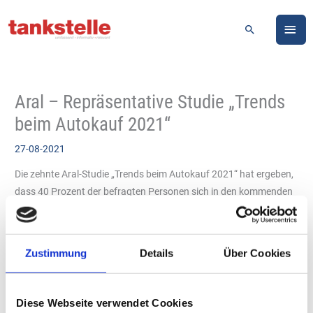
Zum
HA
Inhalt
Suchen
springen
Aral – Repräsentative Studie „Trends
beim Autokauf 2021“
27-08-2021
Die zehnte Aral-Studie „Trends beim Autokauf 2021“ hat ergeben,
dass 40 Prozent der befragten Personen sich in den kommenden
18 Monaten mit einem Autokauf beschäftigen wollen. Beim
Thema Elektromobilität wachsen die Kundenanforderungen an
Reichweite und möglichst kurze Ladezeiten. Gleichzeitig nimmt
Zustimmung
Details
Über Cookies
die Bereitschaft zu, für ein Elektroauto auch mehr zu bezahlen.
Aral legt die repräsentative Studie im Zwei-Jahres-Rhythmus auf
und befragt die Autofahrenden zu ihren Vorlieben beim Autokauf
Diese Webseite verwendet Cookies